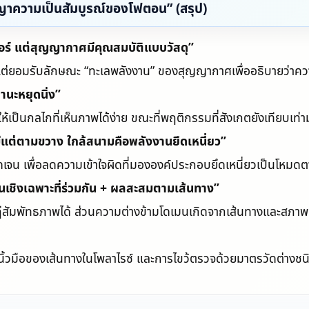
ญญาความเป็นสัมบูรณ์ของโฟตอน” (สรุป)
ธอร์ แต่สุญญากาศมีคุณสมบัติแบบวัสดุ”
ศษ แต่ยอมรับลักษณะ “ทะเลพลังงาน” ของสุญญากาศเพื่ออธิบายว่าค
านะหยุดนิ่ง”
้เป็นกลไกที่เห็นภาพได้ง่าย ขณะที่พฤติกรรมที่สังเกตยังเทียบเท่าม
แต่ตามขวาง ใกล้สนามคือพลังงานยึดเหนี่ยว”
เจน เพื่อลดความเข้าใจผิดที่มององค์ประกอบยึดเหนี่ยวเป็นโหมดต
านเชิงเฉพาะที่ร่วมกัน + ผลสะสมตามเส้นทาง”
ษฎีสัมพัทธภาพได้ ส่วนความต่างข้ามโดเมนเกิดจากเส้นทางและสภา
นิ้วมือของเส้นทางในโพลาไรซ์ และการไขว้ตรวจด้วยมาตรวัดต่างชนิด