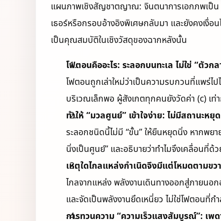
แผนภาพเชิงสัญชาตญาณ: จินตนาการเอกภพเป็น “ทะเล
เธอร์หรือกรอบอ้างอิงพิเศษกลับมา และยังคงเงื่
เป็นคุณสมบัติในเชิงวัสดุของฉากหลังนั้น
โฟตอนคืออะไร: ระลอกบนทะเล ไม่ใช่ “ตัวก
โฟตอนถูกเล่าใหม่ว่าเป็นความรบกวนที่แพร่ไป
บริเวณเล็กพอ ผู้สังเกตทุกคนยังวัดค่า (c) เท่า
ทำให้ “มวลศูนย์” เข้าใจง่าย: ไม่มีสถานะหยุดน
ระลอกชนิดนี้ไม่มี “ขั้น” ให้ยืนหยุดนิ่ง หา
นิ่งเป็นศูนย์” และอธิบายว่าทำไมจึงเคลื่อนที่ด้
เหตุใดไกลแหล่งกำเนิดจึงมีแต่โหมดตามขวาง:
ไกลจากแหล่ง พลังงานเดินทางออกสู่ภายนอกอ
และจัดเป็นพลังงานยึดเหนี่ยว ไม่ใช่โฟตอนที่กำ
การทวนความ “ความเร็วแสงสัมบูรณ์”: เพดา