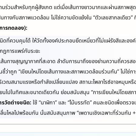
พดานร่วมสำหรับทุกผู้สังเกต แต่เมื่อเส้นทางยาวมากและผ่านสภาพส
ส้นทางกับสภาพแวดล้อม ไม่ใช่ความขัดแย้งใน “ตัวเลขสากลเดียว” ที่
ะการทดลอง):
ิดที่ควบคุมได้ ให้วัดทั้งองค์ประกอบยึดเหนี่ยวที่ไม่แผ่รังสีและ
กฎการแพร่กับระยะ
ส้นทางสุญญากาศที่สะอาด ลำดับการมาถึงของย่านความถี่ควรสอ
นั่นชี้ว่าถูก “เขียนใหม่โดยเส้นทางและสภาพแวดล้อมร่วมกัน” ไม่ใช่ก
ิเวณสนามแรงหรือกำลังเปลี่ยนแปลง สถานะโพลาไรซ์อาจหมุนหร
ี่ยนไปในทิศและขนาดเดียวกัน ย่อมสนับสนุน “การเขียนใหม่โดยสภ
ตรวัดต่างชนิด:
ใช้ “นาฬิกา” และ “ไม้บรรทัด” คนละชนิดเพื่อตรว
ริงลื่นไหลไปพร้อมกัน นั่นสนับสนุนภาพ “เพดานเชิงเฉพาะที่ร่วมกั