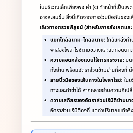
ในบริเวณเล็กเพียงพอ ค่า (c) ทำหน้าที่เป็นเ
อาจสะสมขึ้น สิ่งนี้เกิดจากการร่วมมือกันของเ
แนวทางตรวจพิสูจน์ (สำหรับการสังเกตแล
แยกใกล้สนาม–ไกลสนาม:
ใกล้แหล่งกำเน
พาสองโพลาไรซ์ตามขวางและลดทอนตาม
ความสอดคล้องแบบไร้การกระจาย:
บนเ
ทั้งย่าน พร้อมอัตราส่วนข้ามย่านที่คงที่ 
ลายนิ้วมือของเส้นทางในโพลาไรซ์:
ในบร
ทางและทำซ้ำได้ หากหลายย่านความถี่เปล
ความเสถียรของอัตราส่วนไร้มิติข้ามมา
อัตราส่วนไร้มิติคงที่ แต่ค่าปริมาณแท้จ