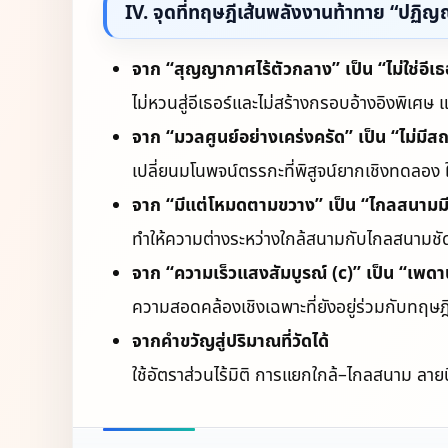
IV. จุดที่ทฤษฎีเส้นพลังงานท้าทาย “ปฏิ
จาก “สุญญากาศไร้ตัวกลาง” เป็น “ไม่ใช่อีเ
ไม่หวนสู่อีเธอร์และไม่สร้างกรอบอ้างอิงพิเ
จาก “มวลศูนย์อย่างเคร่งครัด” เป็น “ไม่มีสถ
เปลี่ยนมโนพจน์ตรรกะที่พิสูจน์ยากเชิงทดลอง ให
จาก “มีแต่โหมดตามขวาง” เป็น “ไกลสนามมี
ทำให้ความต่างระหว่างใกล้สนามกับไกลสนามชัด
จาก “ความเร็วแสงสัมบูรณ์ (c)” เป็น “เพด
ความสอดคล้องเชิงเฉพาะที่ยังอยู่ร่วมกับทฤ
จากคำขวัญสู่ปริมาณที่วัดได้
ใช้อัตราส่วนไร้มิติ การแยกใกล้–ไกลสนาม ลาย