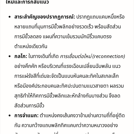
ใหม่และการกลับแนว
สาระสำคัญของปรากฏการณ์:
ปรากฏแถบแคบหนึ่งหรือ
หลายแถบที่มุมการมีขั้วพลิกอย่างรวดเร็ว พร้อมสัดส่วน
การมีขั้วลดลง แผนที่ความเข้มรวมมักมีริ้วแคบตรง
ตำแหน่งเดียวกัน
กลไก:
ในทางเดินที่เกิด
การเชื่อมต่อใหม่ (reconnection)
อย่างคึกคัก หรือบริเวณที่แรงเฉือนเปลี่ยนฉับพลัน แนว
การแผ่รังสีที่เด่นจะจัดเป็นแบบหันคนละทิศในสเกลเล็ก
หรือมีองค์ประกอบคนละทิศปะปนตามแนวสายตา ผลรวม
สุทธิทำให้ทิศการมีขั้วพลิกและหักล้างกันบางส่วน จึงลด
สัดส่วนการมีขั้ว
การจำแนก:
ตำแหน่งคงเส้นคงวาข้ามย่านความถี่ที่อยู่ติด
กัน ความกว้างแถบพลิกทิศแคบกว่าความหนาวงอย่าง