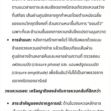
ตามแนวสายตาจะสะสมเชิงเรขาคณิตจนเกิดวงแหวนสว่าง
ที่เสถียร เส้นผ่านศูนย์กลางถูกกำหนดโดยตำแหน่งเฉลี่ย
ของแถบวิกฤตจึงคงที่ ส่วนความหนาขึ้นกับการ “ยอมตัว”
เฉพาะที่และจำนวนชั้นของการหวนกลับจึงแปรตามมุมกวาด
การจำแนก:
หลังการสร้างภาพไขว้ ให้ปรับพอดด้วยแบบ
จำลองวงแหวนอย่างง่าย แล้วเปรียบเทียบเส้นผ่าน
ศูนย์กลางข้ามหลายคืนและหลายย่านความถี่ ตรวจสอบ
เฟสแบบปิด (closure phase)
และ
แอมพลิจูดแบบปิด
(closure amplitude)
เพื่อยืนยันว่าไม่ได้เป็นภาพลวงจาก
เรขาคณิตของอาร์เรย์
วงแหวนรอง: เครือญาติของลำดับการหวนกลับที่ลึกกว่า
สาระสำคัญของปรากฏการณ์:
ด้านในวงแหวนหลักอาจ