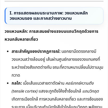
I. การแสดงผลบนระนาบภาพ: วงแหวนหลัก
วงแหวนรอง และภาคสว่างยาวนาน
วงแหวนหลัก: การสะสมอย่างแรงบนแถบวิกฤตด้วยการ
หวนกลับหลายเที่ยว
สาระสำคัญของปรากฏการณ์:
นอกเงามืดตรงกลางมี
วงแหวนสว่างล้อมอยู่ เส้นผ่านศูนย์กลางของวงแทบคงที่
ระหว่างช่วงสังเกตต่างกัน ขณะที่ความหนาเปลี่ยนไปตามมุม
กวาด
กลไก:
เมื่อเส้นแนวสายตาตัดผ่าน
คอร์เทกซ์ความตึง
(tensile cortex)
แสงจะถูกดึงโค้งซ้ำซ้อนใกล้
แถบวิกฤต
เกิดการเฉียดใกล้ การหวนกลับหลายเที่ยว และการซ้อนของ
ระยะทาง เมื่อบริเวณกำเนิดรังสีเข้าใกล้แถบวิกฤต พลังงาน