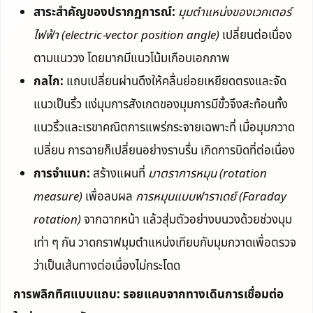
สาระสำคัญของปรากฏการณ์:
มุมตำแหน่งของเวกเตอร์
ไฟฟ้า (electric-vector position angle)
เปลี่ยนต่อเนื่อง
ตามแนววง โดยมากมีแนวโน้มเกือบเอกภาพ
กลไก:
แถบเปลี่ยนผ่านดึงให้คลื่นย่อยเหยียดตรงและจัด
แนวเป็นริ้ว แง่มุมการสังเกตของมุมการมีขั้วจึงสะท้อนทั้ง
แนวริ้วและเรขาคณิตการแพร่กระจายเฉพาะที่ เมื่อมุมกวาด
เปลี่ยน การฉายก็เปลี่ยนอย่างราบรื่น เกิดการบิดที่ต่อเนื่อง
การจำแนก:
สร้างแผนที่
มาตราการหมุน (rotation
measure)
เพื่อลบผล
การหมุนแบบฟาราเดย์ (Faraday
rotation)
จากฉากหน้า แล้วสุ่มตัวอย่างบนวงด้วยช่วงมุม
เท่า ๆ กัน วาดกราฟมุมตำแหน่งเทียบกับมุมกวาดเพื่อตรวจ
ว่าเป็นเส้นทางต่อเนื่องไม่กระโดด
การพลิกทิศแบบแถบ: รอยแคบจากทางเดินการเชื่อมต่อ