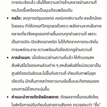
การกระเจิงแล้ว เส้นโค้งความสว่างข้ามหลายย่านความถี่
กระโดดขึ้นหรืองอเป็นมุมเกือบพร้อมกัน
กลไก:
เหตุการณ์รุนแรงกด
คอร์เทกซ์ความตึง
ลงเล็กน้อย
โดยรอบ ทำให้เกณฑ์วิกฤตลดชั่วคราว พลังงานจากเส้นทาง
หลายเที่ยวจึงหลุดออกง่ายขึ้นแทบทุกย่านความถี่ เพราะ
เป็นการเปิด–ปิดเชิงเรขาคณิต ไม่ได้เกิดจากการกระเจิงใน
การแพร่กระจาย ความพร้อมกันจึงปรากฏข้ามความถี่
การจำแนก:
เมื่อจัดแนวย่านความถี่แล้ว ให้คำนวณสห
สัมพันธ์ไขว้ของเศษส่วนต่าง ๆ สหสัมพันธ์ที่หน่วงเวลาเป็น
ศูนย์ต้องเด่นชัดและไม่ขึ้นกับความถี่ เทียบกับภาพในยุค
เดียวกัน มักเห็นภาคสว่างยาวนานเข้มขึ้นและกิจกรรมของ
แถบการมีขั้วหนาแน่นขึ้น
คำแนะนำการตัดข้อผิดพลาด:
ตัดผลจากขั้นตอนซิงโคร
ไนซ์หรือการปรับเทียบในสายงานสังเกต ตรวจสอบว่า “ขั้น”