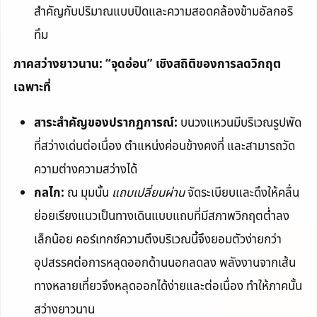
สำคัญกับปริมาณแบบปิดและความสอดคล้องข้ามอัลกอริ
ทึม
ภาคสว่างยาวนาน: “จุดอ่อน” เชิงสถิติของการลดวิกฤต
เฉพาะที่
สาระสำคัญของปรากฏการณ์:
บนวงแหวนมีบริเวณรูปพัด
ที่สว่างเด่นต่อเนื่อง ตำแหน่งค่อนข้างคงที่ และสามารถวัด
ความต่างความสว่างได้
กลไก:
ณ มุมนั้น
แถบเปลี่ยนผ่าน
จัดระเบียบและดึงให้คลื่น
ย่อยเรียงแนวเป็นทางเดินแบบแถบที่มีสภาพวิกฤตต่ำลง
เล็กน้อย คอร์เทกซ์ความตึงบริเวณนี้จึงยอมตัวง่ายกว่า
อุปสรรคต่อการหลุดออกด้านนอกลดลง พลังงานจากเส้น
ทางหลายเที่ยวจึงหลุดออกได้ง่ายและต่อเนื่อง ทำให้ภาคนั้น
สว่างยาวนาน