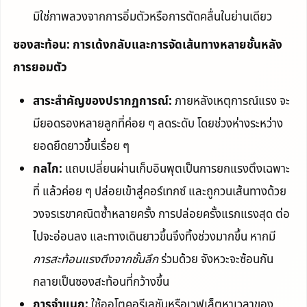
มิใช่ภาพลวงจากการอิ่มตัวหรือการตัดคลื่นในย่านเดียว
ซองสะท้อน: การเด้งกลับและการจัดเส้นทางหลายชั้นหลัง
การยอมตัว
สาระสำคัญของปรากฏการณ์:
ภายหลังเหตุการณ์แรง จะ
มียอดรองหลายลูกที่ค่อย ๆ ลดระดับ โดยช่วงห่างระหว่าง
ยอดยืดยาวขึ้นเรื่อย ๆ
กลไก:
แถบเปลี่ยนผ่านเก็บอินพุตเป็นการยกแรงตึงเฉพาะ
ที่ แล้วค่อย ๆ ปล่อยเข้าสู่คอร์เทกซ์ และถูกวนเส้นทางด้วย
วงจรเรขาคณิตซ้ำหลายครั้ง การปล่อยครั้งแรกแรงสุด ต่อ
ไปจะอ่อนลง และทางเดินยาวขึ้นจึงทิ้งช่วงมากขึ้น หากมี
การสะท้อนแรงตึงจากชั้นลึก
ร่วมด้วย จังหวะจะซ้อนกัน
กลายเป็นซองสะท้อนที่กว้างขึ้น
การจำแนก:
ใช้ออโตคอรีเลชันหรือเวฟเล็ตหาเวลาของ